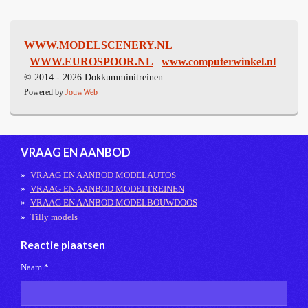
WWW.MODELSCENERY.NL
WWW.EUROSPOOR.NL
www.computerwinkel.nl
© 2014 - 2026 Dokkumminitreinen
Powered by
JouwWeb
VRAAG EN AANBOD
VRAAG EN AANBOD MODELAUTOS
VRAAG EN AANBOD MODELTREINEN
VRAAG EN AANBOD MODELBOUWDOOS
Tilly models
Reactie plaatsen
Naam *