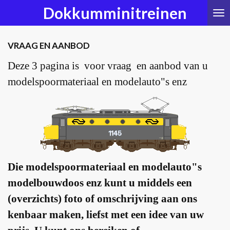
Dokkumminitreinen
Ga
direct
naar
de
VRAAG EN AANBOD
hoofdinhoud
Deze 3 pagina is voor vraag en aanbod van u
modelspoormateriaal en modelauto"s enz
Die modelspoormateriaal en modelauto"s
modelbouwdoos enz kunt u middels een
(overzichts) foto of omschrijving aan ons
kenbaar maken, liefst met een idee van uw