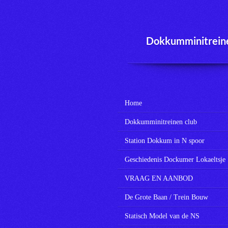
Ga
direct
naar
Dokkumminitrein
de
hoofdinhoud
Home
Dokkumminitreinen club
Station Dokkum in N spoor
Geschiedenis Dockumer Lokaeltsje
VRAAG EN AANBOD
De Grote Baan / Trein Bouw
Statisch Model van de NS