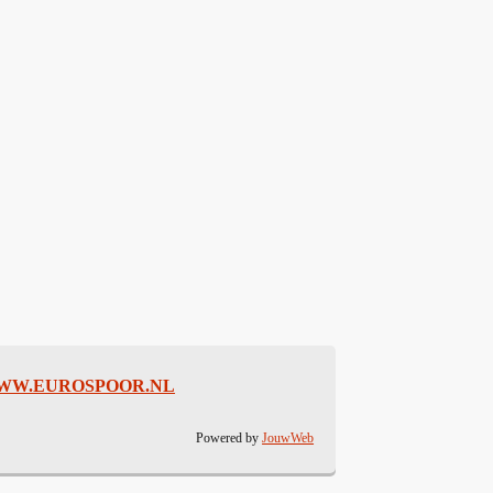
WW.EUROSPOOR.NL
Powered by
JouwWeb