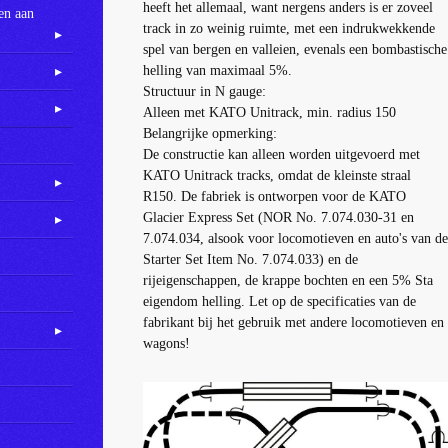
heeft het allemaal
,
want nergens
anders
is er zoveel
en aan
track in
zo weinig ruimte
,
met
een indrukwekkende
spel van
bergen en valleien
,
evenals een
bombastische
helling
van maximaal 5
%
.
Structuur
in N
gauge
:
Alleen
met
KATO
Unitrack
,
min
.
radius
150
Belangrijke opmerking
:
De constructie
kan
alleen worden uitgevoerd
met
KATO
Unitrack
tracks
, omdat
de
kleinste
straal
R150
.
De fabriek
is ontworpen voor de
KATO
Glacier
Express
Set
(NOR
No.
7.074.030-31
en
7.074.034
,
alsook voor
locomotieven en
auto's van
d
Starter Set
Item
No.
7.074.033
)
en de
rijeigenschappen
,
de krappe
bochten
en
een
5
%
Sta
eigendom
helling.
Let op
de specificaties van de
fabrikant
bij het gebruik
met andere
locomotieven en
wagons
!