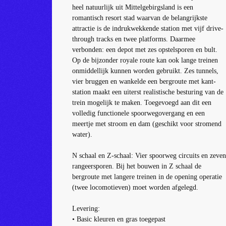
heel natuurlijk uit Mittelgebirgsland is een
romantisch resort stad waarvan de belangrijkste
attractie is de indrukwekkende station met vijf drive-
through tracks en twee platforms.
Daarmee
verbonden: een depot met zes opstelsporen en bult.
Op de bijzonder royale route kan ook lange treinen
onmiddellijk kunnen worden gebruikt.
Zes tunnels,
vier bruggen en wankelde een bergroute met kant-
station maakt een uiterst realistische besturing van de
trein mogelijk te maken.
Toegevoegd aan dit een
volledig functionele spoorwegovergang en een
meertje met stroom en dam (geschikt voor stromend
water).
N schaal en Z-schaal: Vier spoorweg circuits en zeve
rangeersporen.
Bij het bouwen in Z schaal de
bergroute met langere treinen in de opening operatie
(twee locomotieven) moet worden afgelegd.
Levering:
• Basic kleuren en gras toegepast