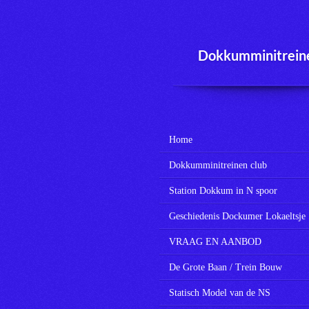
Ga
direct
naar
Dokkumminitrein
de
hoofdinhoud
Home
Dokkumminitreinen club
Station Dokkum in N spoor
Geschiedenis Dockumer Lokaeltsje
VRAAG EN AANBOD
De Grote Baan / Trein Bouw
Statisch Model van de NS