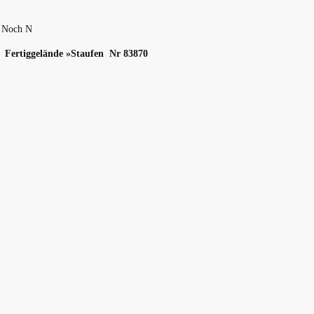
n Noch N
ertiggelände »Staufen Nr 83870