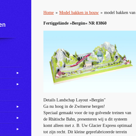
Home
»
Model bakken in bouw
»
model bakken va
en
Fertiggelände »Bergün« NR 83860 F
Details
Landschap
Layout
»
Bergün
"
Ga nu
hoog in de
Zwitserse bergen
!
Speciaal gemaakt
voor de top
golvende
treinen
van
de Rhätische Bahn
,
presenteren wij u
dit systeem
komt alleen met
z
.
B.
Uw
Glacier
Express
optimaal
tot zijn recht
.
Dit kleine
geprefabriceerde
terrein