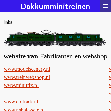
Dokkumminitreinen
Ga
direct
naar
de
links
hoofdinhoud
website van
Fabrikanten en webshop
www.modelscenery.nl
www.treinwebshop.nl
www.minitrix.nl
www.elotrack.nl
www.nshale-sale.nl