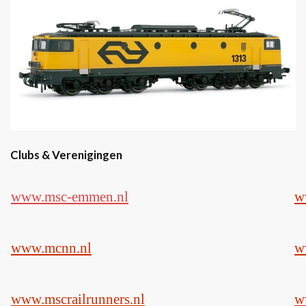
Clubs & Verenigingen
www.msc-emmen.nl
w
www.mcnn.nl
w
www.mscrailrunners.nl
w