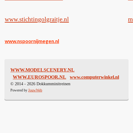
www.stichtingolgraitje.nl
m
www.nspoornijmegen.nl
WWW.MODELSCENERY.NL
WWW.EUROSPOOR.NL
www.computerwinkel.nl
© 2014 - 2026 Dokkumminitreinen
Powered by
JouwWeb