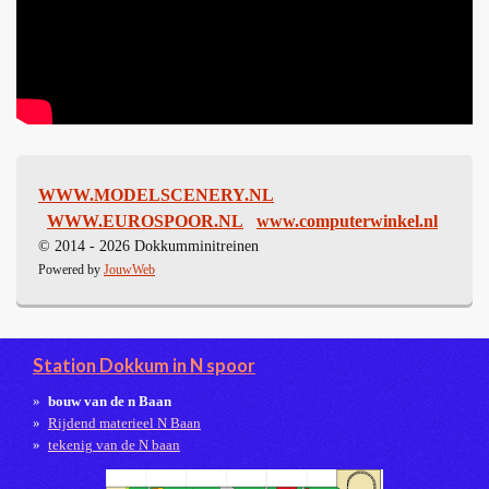
WWW.MODELSCENERY.NL
WWW.EUROSPOOR.NL
www.computerwinkel.nl
© 2014 - 2026 Dokkumminitreinen
Powered by
JouwWeb
Station Dokkum in N spoor
bouw van de n Baan
Rijdend materieel N Baan
tekenig van de N baan