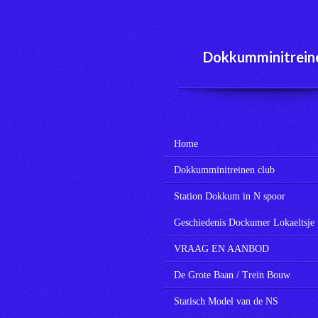
Ga
direct
naar
Dokkumminitrein
de
hoofdinhoud
Home
Dokkumminitreinen club
Station Dokkum in N spoor
Geschiedenis Dockumer Lokaeltsje
VRAAG EN AANBOD
De Grote Baan / Trein Bouw
Statisch Model van de NS