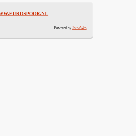
WW.EUROSPOOR.NL
Powered by
JouwWeb