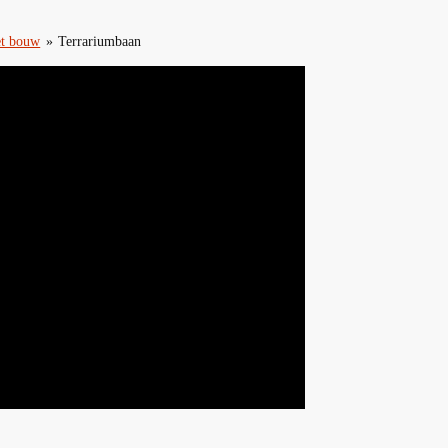
et bouw
»
Terrariumbaan