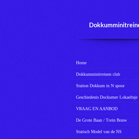
Ga
direct
naar
Dokkumminitrein
de
hoofdinhoud
Home
Dokkumminitreinen club
Station Dokkum in N spoor
Geschiedenis Dockumer Lokaeltsje
VRAAG EN AANBOD
De Grote Baan / Trein Bouw
Statisch Model van de NS