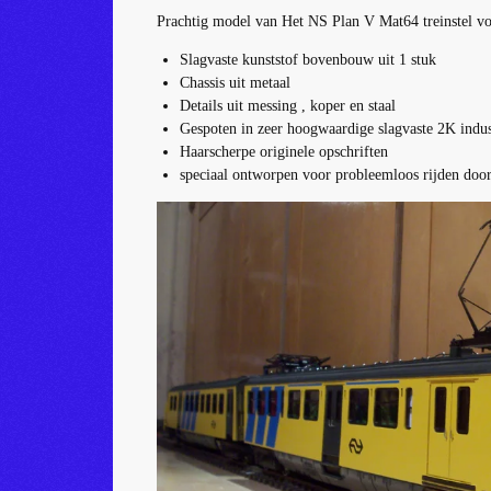
Prachtig model van Het NS Plan V Mat64 treinstel 
Slagvaste kunststof bovenbouw uit 1 stuk
Chassis uit metaal
Details uit messing , koper en staal
Gespoten in zeer hoogwaardige slagvaste 2K indus
Haarscherpe originele opschriften
speciaal ontworpen voor probleemloos rijden doo