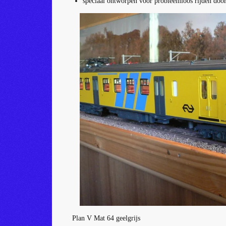
speciaal ontworpen voor probleemloos rijden doo
Plan V Mat 64 geelgrijs