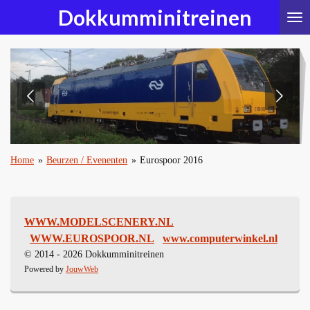
Dokkumminitreinen
Ga
direct
naar
de
hoofdinhoud
Home
»
Beurzen / Evenenten
»
Eurospoor 2016
WWW.MODELSCENERY.NL
WWW.EUROSPOOR.NL
www.computerwinkel.nl
© 2014 - 2026 Dokkumminitreinen
Powered by
JouwWeb