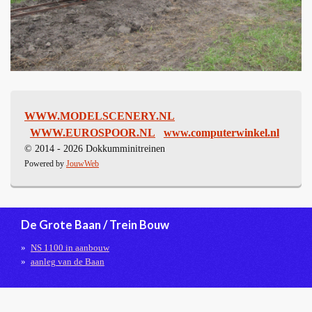
WWW.MODELSCENERY.NL
WWW.EUROSPOOR.NL
www.computerwinkel.nl
© 2014 - 2026 Dokkumminitreinen
Powered by
JouwWeb
De Grote Baan / Trein Bouw
NS 1100 in aanbouw
aanleg van de Baan